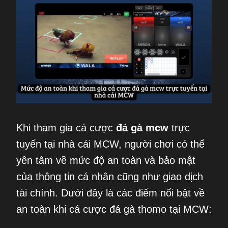
Khi tham gia cá cược
đá gà mcw
trực
tuyến tại nhà cái MCW, người chơi có thể
yên tâm về mức độ an toàn và bảo mật
của thông tin cá nhân cũng như giao dịch
tài chính. Dưới đây là các điểm nổi bật về
an toàn khi cá cược đá gà thomo tại MCW: