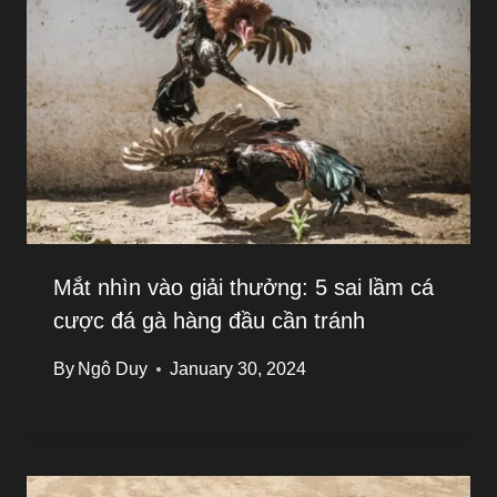
Mắt nhìn vào giải thưởng: 5 sai lầm cá
cược đá gà hàng đầu cần tránh
By
Ngô Duy
January 30, 2024