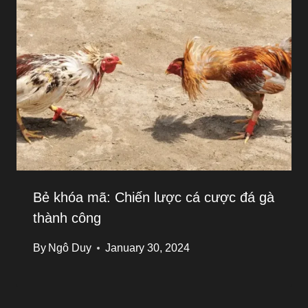
Bẻ khóa mã: Chiến lược cá cược đá gà
thành công
By
Ngô Duy
January 30, 2024