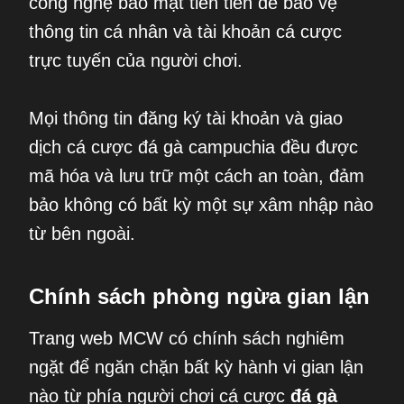
công nghệ bảo mật tiên tiến để bảo vệ
thông tin cá nhân và tài khoản cá cược
trực tuyến của người chơi.
Mọi thông tin đăng ký tài khoản và giao
dịch cá cược đá gà campuchia đều được
mã hóa và lưu trữ một cách an toàn, đảm
bảo không có bất kỳ một sự xâm nhập nào
từ bên ngoài.
Chính sách phòng ngừa gian lận
Trang web MCW có chính sách nghiêm
ngặt để ngăn chặn bất kỳ hành vi gian lận
nào từ phía người chơi cá cược
đá gà