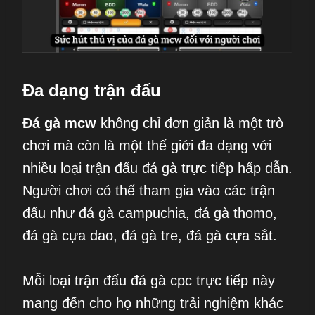
Đa dạng trận đấu
Đá gà mcw
không chỉ đơn giản là một trò
chơi mà còn là một thế giới đa dạng với
nhiều loại trận đấu đá gà trực tiếp hấp dẫn.
Người chơi có thể tham gia vào các trận
đấu như đá gà campuchia, đá gà thomo,
đá gà cựa dao, đá gà tre, đá gà cựa sắt.
Mỗi loại trận đấu đá gà cpc trực tiếp này
mang đến cho họ những trải nghiệm khác