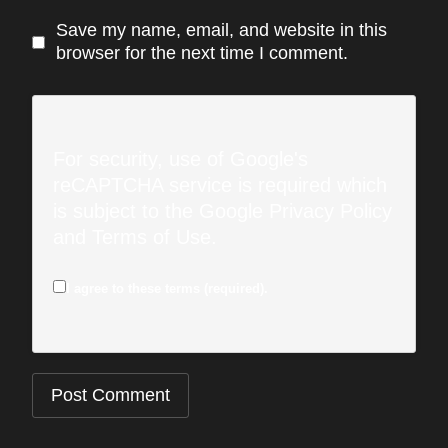
Save my name, email, and website in this
browser for the next time I comment.
For security, use of Google's
reCAPTCHA service is required which
is subject to the Google
Privacy Policy
and
Terms of Use
.
I agree to these terms (required).