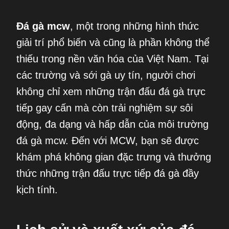
Đá gà mcw
, một trong những hình thức
giải trí phổ biến và cũng là phần không thể
thiếu trong nền văn hóa của Việt Nam. Tại
các trường và sới gà uy tín, người chơi
không chỉ xem những trận đấu đá gà trực
tiếp gay cấn mà còn trải nghiệm sự sôi
động, đa dạng và hấp dẫn của môi trường
đá gà mcw. Đến với MCW, bạn sẽ được
khám phá không gian đặc trưng và thưởng
thức những trận đấu trực tiếp đá gà đầy
kịch tính.