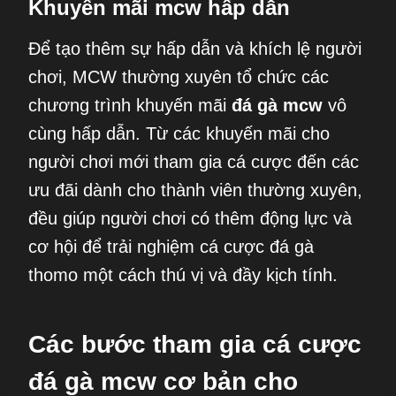
Khuyến mãi mcw hấp dẫn
Để tạo thêm sự hấp dẫn và khích lệ người
chơi, MCW thường xuyên tổ chức các
chương trình khuyến mãi
đá gà mcw
vô
cùng hấp dẫn. Từ các khuyến mãi cho
người chơi mới tham gia cá cược đến các
ưu đãi dành cho thành viên thường xuyên,
đều giúp người chơi có thêm động lực và
cơ hội để trải nghiệm cá cược đá gà
thomo một cách thú vị và đầy kịch tính.
Các bước tham gia cá cược
đá gà mcw cơ bản cho