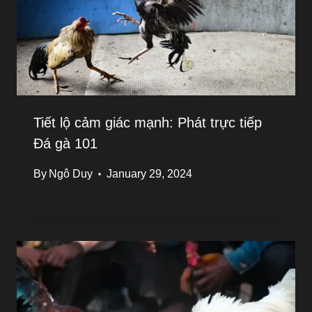
Tiết lộ cảm giác mạnh: Phát trực tiếp
Đá gà 101
By
Ngô Duy
January 29, 2024